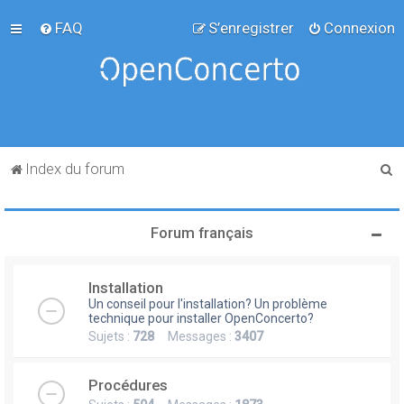
FAQ
S’enregistrer
Connexion
R
Index du forum
e
c
Forum français
h
e
Installation
r
Un conseil pour l'installation? Un problème
c
technique pour installer OpenConcerto?
Sujets :
728
Messages :
3407
h
e
Procédures
r