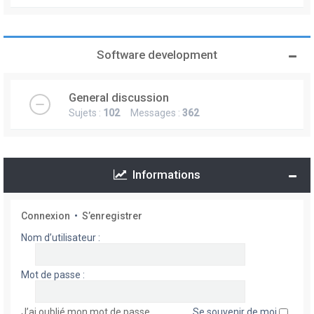
Software development
General discussion
Sujets :
102
Messages :
362
Informations
Connexion
•
S’enregistrer
Nom d’utilisateur :
Mot de passe :
J’ai oublié mon mot de passe
Se souvenir de moi