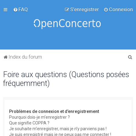
FAQ
S’enregistrer
Connexion
R
Index du forum
e
Foire aux questions (Questions posées
c
fréquemment)
h
e
r
c
Problèmes de connexion et d’enregistrement
h
Pourquoi dois-je m’enregistrer ?
Que signifie COPPA ?
e
Je souhaite m’enregistrer, mais je n’y parviens pas !
r
Je suis enregistré mais je ne peux pas me connecter !