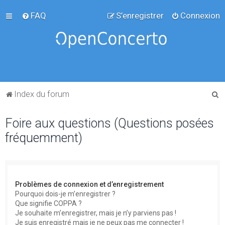
FAQ
S’enregistrer
Connexion
R
Index du forum
e
Foire aux questions (Questions posées
c
fréquemment)
h
e
r
c
Problèmes de connexion et d’enregistrement
h
Pourquoi dois-je m’enregistrer ?
Que signifie COPPA ?
e
Je souhaite m’enregistrer, mais je n’y parviens pas !
r
Je suis enregistré mais je ne peux pas me connecter !