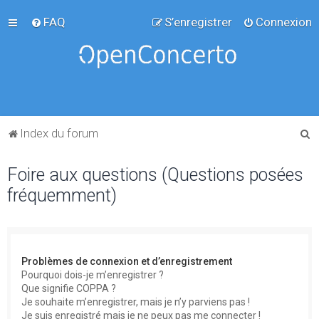
FAQ
S’enregistrer
Connexion
R
Index du forum
e
Foire aux questions (Questions posées
c
fréquemment)
h
e
r
c
Problèmes de connexion et d’enregistrement
h
Pourquoi dois-je m’enregistrer ?
Que signifie COPPA ?
e
Je souhaite m’enregistrer, mais je n’y parviens pas !
r
Je suis enregistré mais je ne peux pas me connecter !