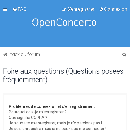
FAQ
S’enregistrer
Connexion
R
Index du forum
e
Foire aux questions (Questions posées
c
fréquemment)
h
e
r
c
Problèmes de connexion et d’enregistrement
h
Pourquoi dois-je m’enregistrer ?
Que signifie COPPA ?
e
Je souhaite m’enregistrer, mais je n’y parviens pas !
r
Je suis enregistré mais je ne peux pas me connecter !